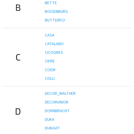
BETTE
B
BOIZENBURG
BUTTERFLY
CASA
CATALANO
CICOGRES
C
CIFRE
COEM
COLLI
DECOR_WALTHER
DECORUNION
D
DORNBRACHT
DUKA
DURAVIT