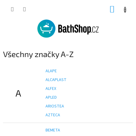
Přejít
NÁKUP
na
obsah
KOŠÍK
Všechny značky A-Z
ALAPE
ALCAPLAST
ALFEX
A
APLED
ARIOSTEA
AZTECA
BEMETA