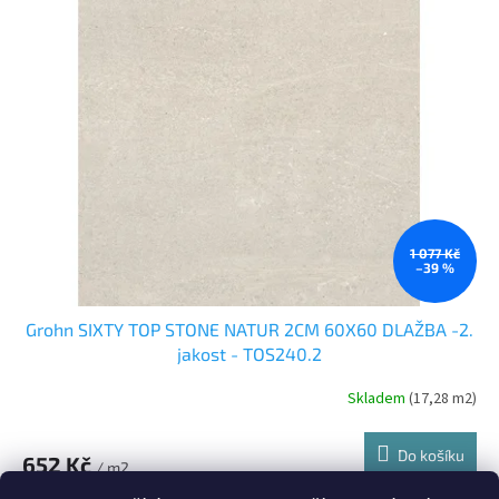
1 077 Kč
–39 %
Grohn SIXTY TOP STONE NATUR 2CM 60X60 DLAŽBA -2.
jakost - TOS240.2
Skladem
(17,28 m2)
Do košíku
652 Kč
/ m2