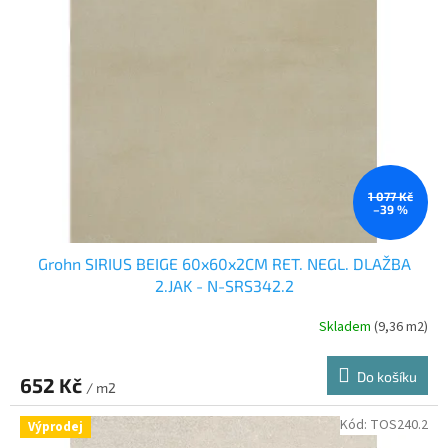
i
r
s
o
p
d
r
u
o
k
d
t
u
ů
k
t
ů
1 077 Kč
–39 %
Grohn SIRIUS BEIGE 60x60x2CM RET. NEGL. DLAŽBA
2.JAK - N-SRS342.2
Skladem
(9,36 m2)
Do košíku
652 Kč
/ m2
Kód:
TOS240.2
Výprodej