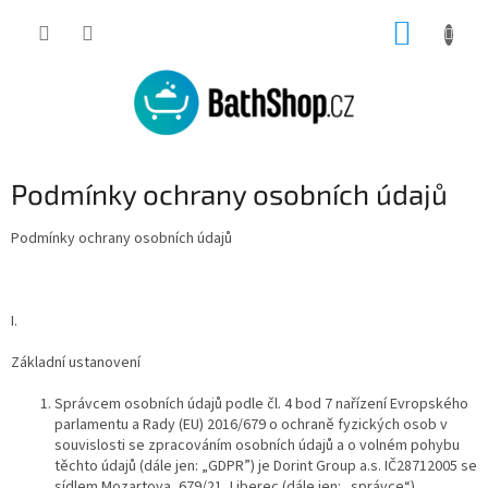
Přejít
NÁKUP
na
obsah
KOŠÍK
Podmínky ochrany osobních údajů
Podmínky ochrany osobních údajů
I.
Základní ustanovení
Správcem osobních údajů podle čl. 4 bod 7 nařízení Evropského
parlamentu a Rady (EU) 2016/679 o ochraně fyzických osob v
souvislosti se zpracováním osobních údajů a o volném pohybu
těchto údajů (dále jen: „GDPR”) je Dorint Group a.s. IČ28712005 se
sídlem Mozartova, 679/21, Liberec (dále jen: „správce“).