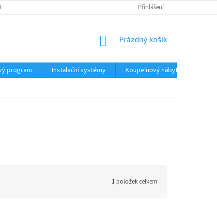
H ÚDAJŮ
Přihlášení
NÁKUPNÍ
Prázdný košík
KOŠÍK
vý program
Instalační systémy
Koupelnový nábytek
Žlá
1
položek celkem