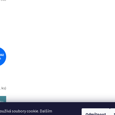
 Kč
%
1 ks)
ku
užívá soubory cookie. Dalším
Odmítnout