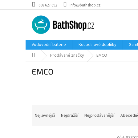
Přejít
608 627 692
info@bathshop.cz
na
obsah
Vodovodní baterie
Koupelnové doplňky
Sani
Domů
Prodávané značky
EMCO
EMCO
Ř
a
Nejlevnější
Nejdražší
Nejprodávanější
Abecedn
z
e
V
n
Kód:
97702