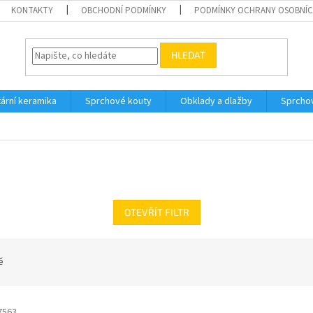
KONTAKTY
OBCHODNÍ PODMÍNKY
PODMÍNKY OCHRANY OSOBNÍC
HLEDAT
tární keramika
Sprchové kouty
Obklady a dlažby
Sprcho
OTEVŘÍT FILTR
ě
7563