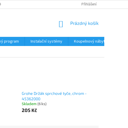
H ÚDAJŮ
Přihlášení
NÁKUPNÍ
Prázdný košík
KOŠÍK
vý program
Instalační systémy
Koupelnový nábytek
Žlá
Grohe Držák sprchové tyče, chrom -
45362000
Skladem
(6 ks)
205 Kč