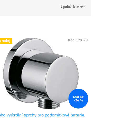
6
položek celkem
Kód:
1205-01
prodej
640 Kč
–24 %
ho vyústění sprchy pro podomítkové baterie,