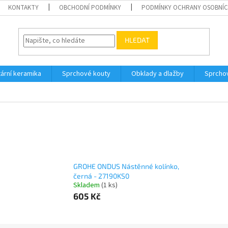
KONTAKTY
OBCHODNÍ PODMÍNKY
PODMÍNKY OCHRANY OSOBNÍC
HLEDAT
tární keramika
Sprchové kouty
Obklady a dlažby
Sprcho
GROHE ONDUS Nástěnné kolínko,
černá - 27190KS0
Skladem
(1 ks)
605 Kč