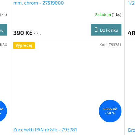
mm, chrom - 27519000
1/2
6 ks)
Skladem
(1 ks)
ku
Do košíku
390 Kč
48
/ ks
0KS0
Kód:
Z93781
Výprodej
Kč
1 355 Kč
%
–50 %
Zucchetti PAN držák - Z93781
Gr