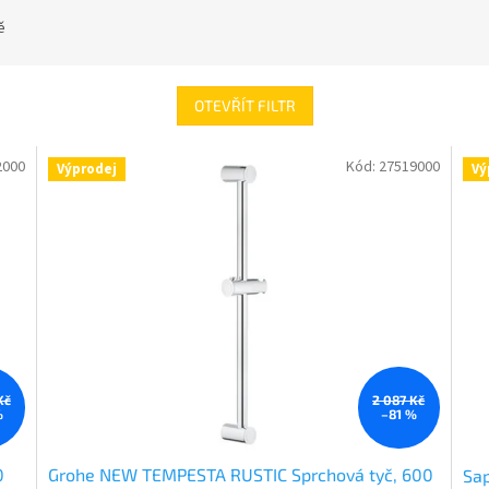
ě
OTEVŘÍT FILTR
2000
Kód:
27519000
Výprodej
Vý
Kč
2 087 Kč
%
–81 %
0
Grohe NEW TEMPESTA RUSTIC Sprchová tyč, 600
Sap