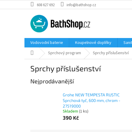
Přejít
608 627 692
info@bathshop.cz
na
obsah
Vodovodní baterie
Koupelnové doplňky
Sani
Domů
Sprchový program
Sprchy příslušenství
Sprchy příslušenství
Nejprodávanější
Grohe NEW TEMPESTA RUSTIC
Sprchová tyč, 600 mm, chrom -
27519000
Skladem
(1 ks)
390 Kč