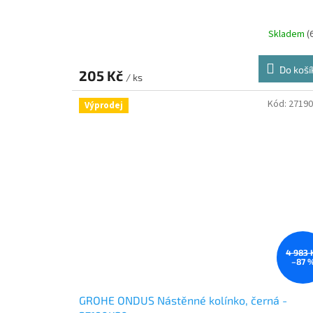
Skladem
(
Do koší
205 Kč
/ ks
Kód:
2719
Výprodej
4 983 
–87 
GROHE ONDUS Nástěnné kolínko, černá -