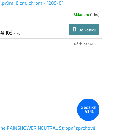
“,prům. 6 cm, chrom - 1205-01
Skladem
(1 ks)
Do košíku
4 Kč
/ ks
Kód:
28724000
2 003 Kč
–43 %
ohe RAINSHOWER NEUTRAL Stropní sprchové