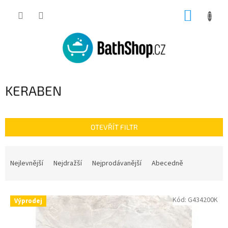
Přejít
NÁKUP
na
obsah
KOŠÍK
KERABEN
OTEVŘÍT FILTR
Ř
a
Nejlevnější
Nejdražší
Nejprodávanější
Abecedně
z
e
V
n
Kód:
G434200K
Výprodej
ý
í
p
p