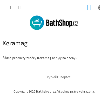
Přejít
NÁKUP
na
obsah
KOŠÍK
Keramag
Žádné produkty značky
Keramag
nebyly nalezeny...
Z
á
Vytvořil Shoptet
p
a
t
Copyright 2026
Bathshop.cz
. Všechna práva vyhrazena.
í