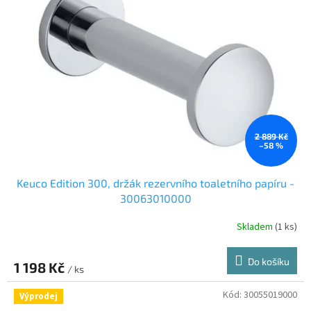
i
r
s
o
p
d
r
u
o
k
d
t
u
ů
k
t
ů
2 889 Kč
–58 %
Keuco Edition 300, držák rezervního toaletního papíru -
30063010000
Skladem
(1 ks)
Do košíku
1 198 Kč
/ ks
Kód:
30055019000
Výprodej