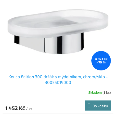
4 973 Kč
–70 %
Keuco Edition 300 držák s mýdelníkem, chrom/sklo -
30055019000
Skladem
(1 ks)
Do košíku
1 452 Kč
/ ks