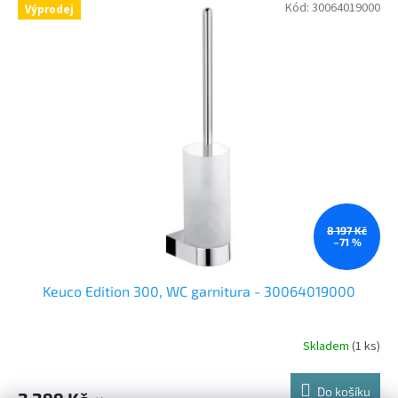
Kód:
30064019000
Výprodej
8 197 Kč
–71 %
Keuco Edition 300, WC garnitura - 30064019000
Skladem
(1 ks)
Do košíku