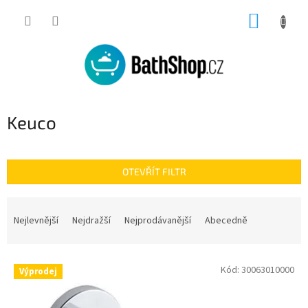
Přejít
NÁKUP
na
obsah
KOŠÍK
Keuco
OTEVŘÍT FILTR
Ř
a
Nejlevnější
Nejdražší
Nejprodávanější
Abecedně
z
e
V
n
Kód:
30063010000
Výprodej
ý
í
p
p