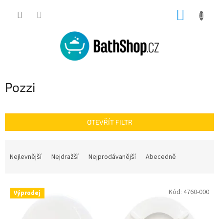
Přejít
NÁKUP
na
obsah
KOŠÍK
Pozzi
OTEVŘÍT FILTR
Ř
a
Nejlevnější
Nejdražší
Nejprodávanější
Abecedně
z
e
V
n
Kód:
4760-000
Výprodej
ý
í
p
p