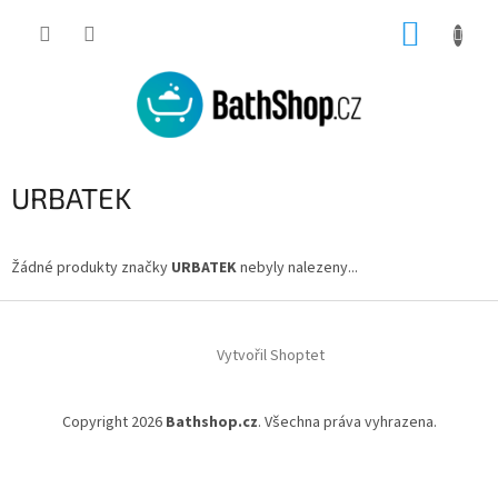
Přejít
NÁKUP
na
obsah
KOŠÍK
URBATEK
Žádné produkty značky
URBATEK
nebyly nalezeny...
Z
á
Vytvořil Shoptet
p
a
t
Copyright 2026
Bathshop.cz
. Všechna práva vyhrazena.
í