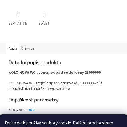
ZEPTAT SE
SDÍLET
Popis
Diskuze
Detailní popis produktu
KOLO NOVA WC stojící, odpad vodorovný 23000000
KOLO NOVA WC stojící odpad vodorovný 23000000 - bílá
-součástí není nádržka a wc sedátko
Doplňkové parametry
Kategorie
:
WC
Záruka
:
2 roky
Tento web používá soubory cookie. Dalším procházením
Hmotnost
:
14 kg