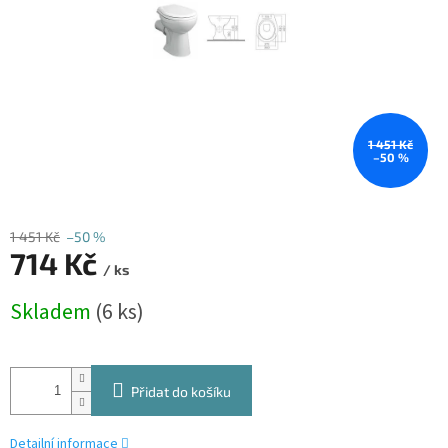
1 451 Kč
–50 %
1 451 Kč
–50 %
714 Kč
/ ks
Měrná
Skladem
(6 ks)
cena:
Přidat do košíku
Detailní informace