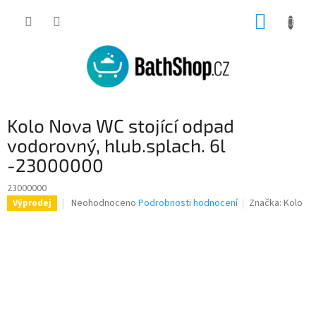
Přejít
NÁKUP
na
obsah
KOŠÍK
Kolo Nova WC stojící odpad
vodorovný, hlub.splach. 6l
-23000000
23000000
Průměrné
Neohodnoceno
Podrobnosti hodnocení
Značka:
Kolo
Výprodej
hodnocení
produktu
je
0,0
z
5
hvězdiček.