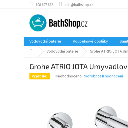
Přejít
608 627 692
info@bathshop.cz
na
obsah
Vodovodní baterie
Koupelnové doplňky
Sani
Domů
Vodovodní baterie
Grohe ATRIO JOTA Umyv
Grohe ATRIO JOTA Umyvadlová 
Průměrné
Neohodnoceno
Podrobnosti hodnocení
Výprodej
hodnocení
produktu
je
0,0
z
5
hvězdiček.