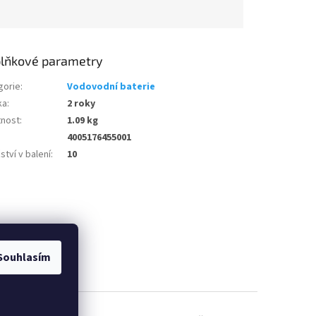
lňkové parametry
gorie
:
Vodovodní baterie
ka
:
2 roky
nost
:
1.09 kg
4005176455001
tví v balení
:
10
Souhlasím