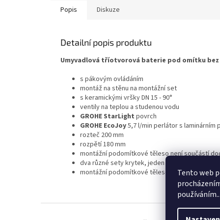
Popis
Diskuze
Detailní popis produktu
Umyvadlová tříotvorová baterie pod omítku bez
s pákovým ovládáním
montáž na stěnu na montážní set
s keramickými vršky DN 15 - 90°
ventily na teplou a studenou vodu
GROHE StarLight
povrch
GROHE EcoJoy
5,7 l/min perlátor s laminárním
rozteč 200 mm
rozpětí 180 mm
montážní podomítkové těleso není součástí d
dva různé sety krytek, jeden set s označením H
Tento web po
montážní podomítkové těleso není součástí d
procházením 
používáním..
Z
á
Nastaven