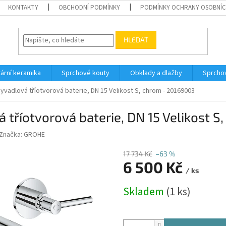
KONTAKTY
OBCHODNÍ PODMÍNKY
PODMÍNKY OCHRANY OSOBNÍC
HLEDAT
tární keramika
Sprchové kouty
Obklady a dlažby
Sprcho
adlová tříotvorová baterie, DN 15 Velikost S, chrom - 20169003
tříotvorová baterie, DN 15 Velikost S
Značka:
GROHE
17 734 Kč
–63 %
6 500 Kč
/ ks
Měrná
Skladem
(1 ks)
cena: