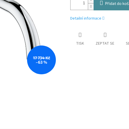
Přidat do koš
Detailní informace
TISK
ZEPTAT SE
S
17 734 Kč
–63 %