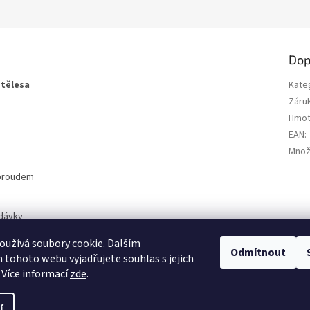
Dop
 tělesa
Kate
Záru
Hmot
EAN
:
Množs
 proudem
odávky
 a C, druhý bez označení
užívá soubory cookie. Dalším
odávky
Odmítnout
tohoto webu vyjadřujete souhlas s jejich
 Více informací
zde
.
í