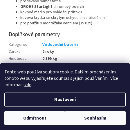
prodáváno samostatně
GROHE StarLight
chromový povrch
kovové madlo pro ovládání průtoku
kovová krytka se skrytým uchycením a těsněním
pro použití s montážním ventilem (35 029)
Doplňkové parametry
Kategorie
:
Vodovodní baterie
Záruka
:
2 roky
Hmotnost
:
0.395 kg
EAN
:
4005176898334
Tento web používá soubory cookie. Dalším procházením
Množství v balení
:
50
tohoto webu vyjadřujete souhlas s jejich používáním.. Více
informací
zde
.
Z
á
Nastavení
Vytvořil Shoptet
p
a
t
Odmítnout
Souhlasím
Copyright 2026
Bathshop.cz
. Všechna práva vyhrazena.
í