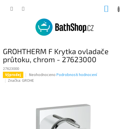
Přejít
NÁKUP
na
obsah
KOŠÍK
GROHTHERM F Krytka ovladače
průtoku, chrom - 27623000
27623000
Průměrné
Neohodnoceno
Podrobnosti hodnocení
Výprodej
hodnocení
Značka:
GROHE
produktu
je
0,0
z
5
hvězdiček.