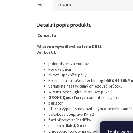
Popis
Diskuze
Detailní popis produktu
Concetto
Páková umyvadlová baterie DN15
Velikost L
jednootvorová montáž
kovová páka
skryté upevnění páky
keramická kartuše s technologií
GROHE SilkM
variabilně nastavitelný omezovač průtoku
GROHE StarLight
chromový povrch
GROHE QuickFix
rychlomontážní systém
perlátor
otočná výpusť s nastavitelným otáčením ramé
odtoková souprava DN 32
flexi připojovací hadičky
minimální tlak
1,0 bar
Tento web po
omezovač teploty na objednávku (46 375)