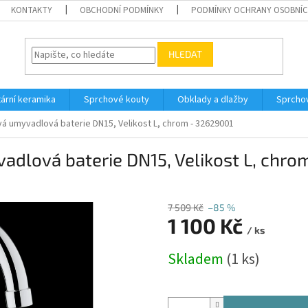
KONTAKTY
OBCHODNÍ PODMÍNKY
PODMÍNKY OCHRANY OSOBNÍC
HLEDAT
tární keramika
Sprchové kouty
Obklady a dlažby
Sprcho
umyvadlová baterie DN15, Velikost L, chrom - 32629001
lová baterie DN15, Velikost L, chro
7 509 Kč
–85 %
1 100 Kč
/ ks
Měrná
Skladem
(1 ks)
cena: