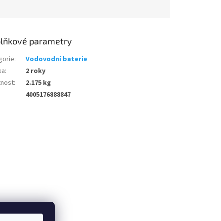
lňkové parametry
gorie
:
Vodovodní baterie
ka
:
2 roky
nost
:
2.175 kg
4005176888847