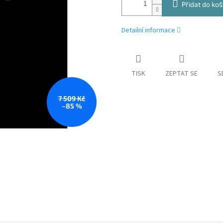
Přidat do koš
Detailní informace
TISK
ZEPTAT SE
S
7 509 Kč
–85 %