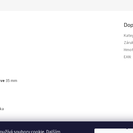
Dop
Kate
Záru
Hmot
EAN
:
ove
35 mm
nka
užívá soubory cookie. Dalším