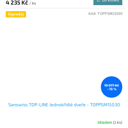
4 235 Kč
/ ks
Kód:
TOPPSM15030
Výprodej
19 977 Kč
–78 %
Sanswiss TOP-LINE Jednokřídlé dveře - TOPPSM15030
Skladem
(1 ks)