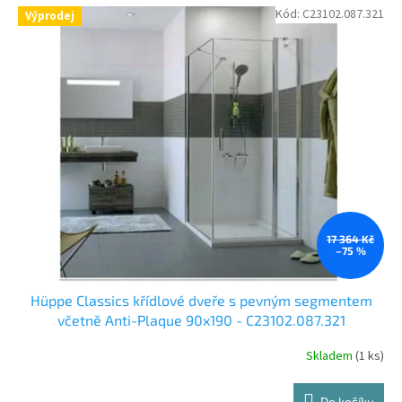
Kód:
C23102.087.321
Výprodej
17 364 Kč
–75 %
Hüppe Classics křídlové dveře s pevným segmentem
včetně Anti-Plaque 90x190 - C23102.087.321
Skladem
(1 ks)
Do košíku