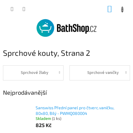
Přejít
NÁKUP
na
obsah
KOŠÍK
Sprchové kouty
, Strana 2
Sprchové žlaby
Sprchové vaničky
Nejprodávanější
Sanswiss Přední panel pro čtverc.vaničku,
80x80, Bílý - PWMQ080004
Skladem
(1 ks)
825 Kč