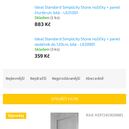
Ideal Standard Simplicity Stone nožičky + panel
čtvrtkruh, bílá - L631001
Skladem
(1 ks)
883 Kč
Ideal Standard Simplicity Stone nožičky + panel
obdélník do 120cm, bílá - L630901
Skladem
(3 ks)
359 Kč
Ř
a
Nejlevnější
Nejdražší
Nejprodávanější
Abecedně
z
e
n
OTEVŘÍT FILTR
í
p
V
Kód:
H2972410026681
r
Výprodej
ý
o
p
d