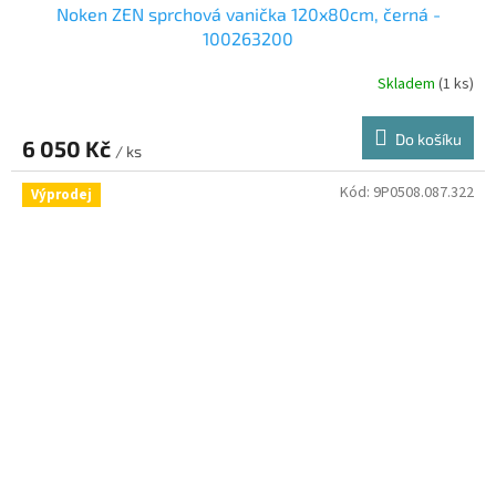
Noken ZEN sprchová vanička 120x80cm, černá -
100263200
Skladem
(1 ks)
Do košíku
6 050 Kč
/ ks
Kód:
9P0508.087.322
Výprodej