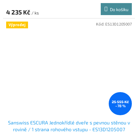
Do košíku
4 235 Kč
/ ks
Kód:
ES13D1205007
Výprodej
25 555 Kč
–78 %
Sanswiss ESCURA Jednokřídlé dveře s pevnou stěnou v
rovině / 1 strana rohového vstupu - ES13D1205007