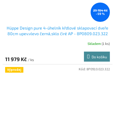
29 704 Kč
–59 %
Hüppe Design pure 4-úhelník křdlové sklapovací dveře
80cm upev.vlevo černá,sklo čiré AP - 8P0809.023.322
Skladem
(1 ks)
Do košíku
11 979 Kč
/ ks
Kód:
8P0910.023.322
Výprodej