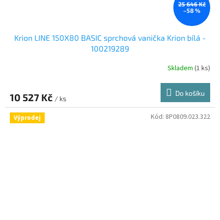
25 646 Kč
–58 %
Krion LINE 150X80 BASIC sprchová vanička Krion bílá -
100219289
Skladem
(1 ks)
Do košíku
10 527 Kč
/ ks
Kód:
8P0809.023.322
Výprodej