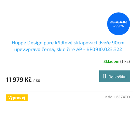
29 704 Kč
–59 %
Hüppe Design pure křídlové sklapovací dveře 90cm
upev.vpravo,černá, sklo čiré AP - 8P0910.023.322
Skladem
(1 ks)
Do košíku
11 979 Kč
/ ks
Kód:
L6374EO
Výprodej