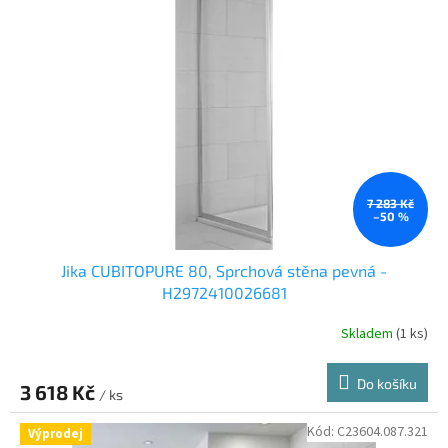
i
u
s
k
p
t
r
ů
o
d
u
k
t
ů
7 283 Kč
–50 %
Jika CUBITOPURE 80, Sprchová stěna pevná -
H2972410026681
Skladem
(1 ks)
Do košíku
3 618 Kč
/ ks
Kód:
C23604.087.321
Výprodej