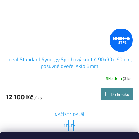
28 229 Kč
–57 %
Ideal Standard Synergy Sprchový kout A 90x90x190 cm,
posuvné dveře, sklo 8mm
Skladem
(3 ks)
Do košíku
12 100 Kč
/ ks
NAČÍST 1 DALŠÍ
S
1
2
3
t
O
r
25
položek celkem
v
á