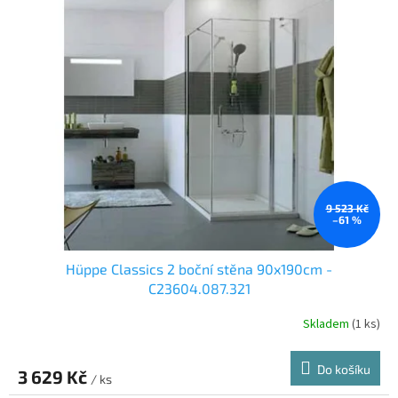
9 523 Kč
–61 %
Hüppe Classics 2 boční stěna 90x190cm -
C23604.087.321
Skladem
(1 ks)
Do košíku
3 629 Kč
/ ks