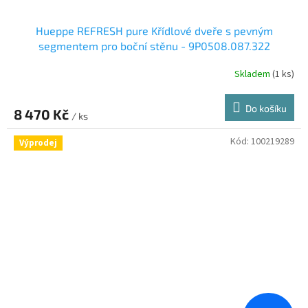
Hueppe REFRESH pure Křídlové dveře s pevným
segmentem pro boční stěnu - 9P0508.087.322
Skladem
(1 ks)
Do košíku
8 470 Kč
/ ks
Kód:
100219289
Výprodej