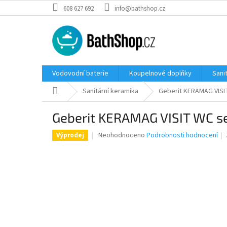
Přejít
608 627 692
info@bathshop.cz
na
obsah
Vodovodní baterie
Koupelnové doplňky
Sani
Domů
Sanitární keramika
Geberit KERAMAG VISIT
Geberit KERAMAG VISIT WC se
Průměrné
Neohodnoceno
Podrobnosti hodnocení
Výprodej
hodnocení
produktu
je
0,0
z
5
hvězdiček.