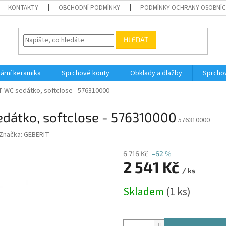
KONTAKTY
OBCHODNÍ PODMÍNKY
PODMÍNKY OCHRANY OSOBNÍC
HLEDAT
tární keramika
Sprchové kouty
Obklady a dlažby
Sprcho
 WC sedátko, softclose - 576310000
dátko, softclose - 576310000
576310000
Značka:
GEBERIT
6 716 Kč
–62 %
2 541 Kč
/ ks
Měrná
Skladem
(1 ks)
cena: