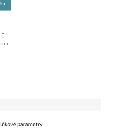
íku
DÍLET
lňkové parametry