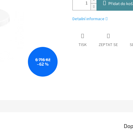
Přidat do koš
Detailní informace
TISK
ZEPTAT SE
S
6 716 Kč
–62 %
Dop