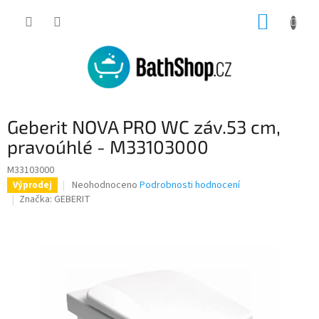
Přejít
NÁKUP
na
obsah
KOŠÍK
Geberit NOVA PRO WC záv.53 cm,
pravoúhlé - M33103000
M33103000
Průměrné
Neohodnoceno
Podrobnosti hodnocení
Výprodej
hodnocení
Značka:
GEBERIT
produktu
je
0,0
z
5
hvězdiček.