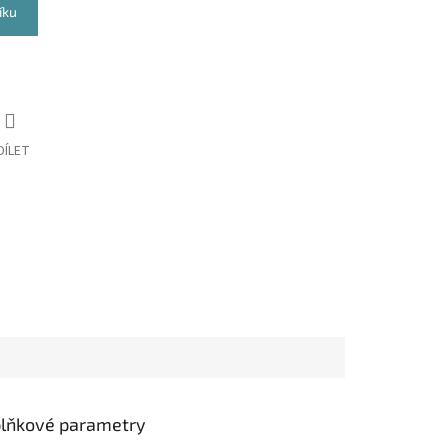
íku
DÍLET
lňkové parametry