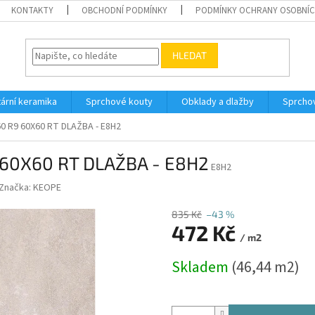
KONTAKTY
OBCHODNÍ PODMÍNKY
PODMÍNKY OCHRANY OSOBNÍC
HLEDAT
tární keramika
Sprchové kouty
Obklady a dlažby
Sprcho
0 R9 60X60 RT DLAŽBA - E8H2
 60X60 RT DLAŽBA - E8H2
E8H2
Značka:
KEOPE
835 Kč
–43 %
472 Kč
/ m2
Měrná
Skladem
(46,44 m2)
cena: