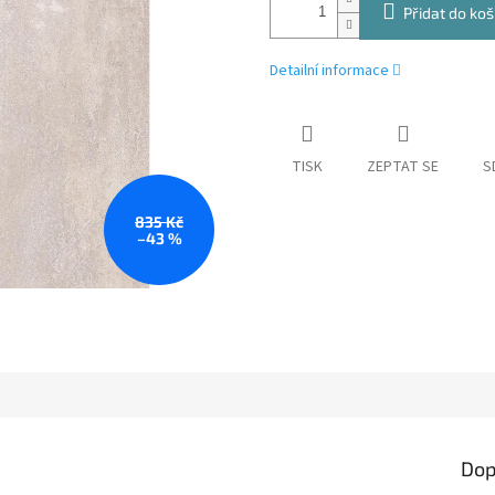
Přidat do koš
Detailní informace
TISK
ZEPTAT SE
S
835 Kč
–43 %
Dop