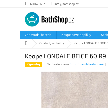
Přejít
608 627 692
info@bathshop.cz
na
obsah
Vodovodní baterie
Koupelnové doplňky
Sani
Domů
Obklady a dlažby
Keope LONDALE BEIGE 6
Keope LONDALE BEIGE 60 R9
Průměrné
Neohodnoceno
Podrobnosti hodnocení
Výprodej
hodnocení
produktu
je
0,0
z
5
hvězdiček.