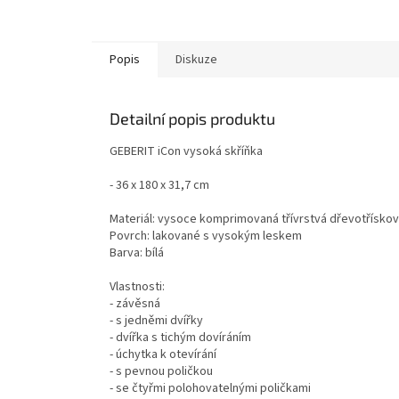
Popis
Diskuze
Detailní popis produktu
GEBERIT iCon vysoká skříňka
- 36 x 180 x 31,7 cm
Materiál: vysoce komprimovaná třívrstvá dřevotřísko
Povrch: lakované s vysokým leskem
Barva: bílá
Vlastnosti:
- závěsná
- s jedněmi dvířky
- dvířka s tichým dovíráním
- úchytka k otevírání
- s pevnou poličkou
- se čtyřmi polohovatelnými poličkami