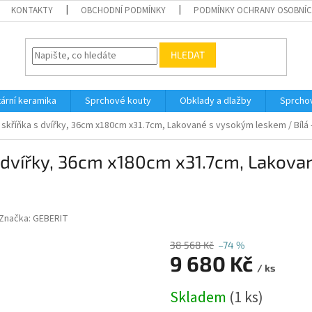
KONTAKTY
OBCHODNÍ PODMÍNKY
PODMÍNKY OCHRANY OSOBNÍC
HLEDAT
tární keramika
Sprchové kouty
Obklady a dlažby
Sprcho
 skříňka s dvířky, 36cm x180cm x31.7cm, Lakované s vysokým leskem / Bílá 
s dvířky, 36cm x180cm x31.7cm, Lakova
Značka:
GEBERIT
38 568 Kč
–74 %
9 680 Kč
/ ks
Měrná
Skladem
(1 ks)
cena: