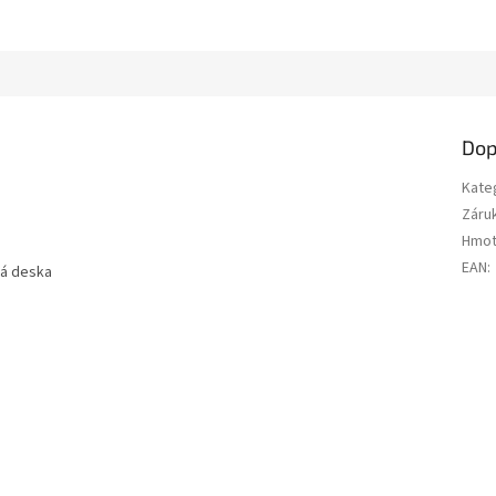
Dop
Kate
Záru
Hmot
EAN
:
vá deska