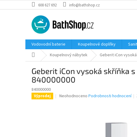
Přejít
608 627 692
info@bathshop.cz
na
obsah
Vodovodní baterie
Koupelnové doplňky
Sani
Domů
Koupelnový nábytek
Geberit iCon vysoká
Geberit iCon vysoká skříňka 
840000000
840000000
Průměrné
Neohodnoceno
Podrobnosti hodnocení
Výprodej
hodnocení
produktu
je
0,0
z
5
hvězdiček.