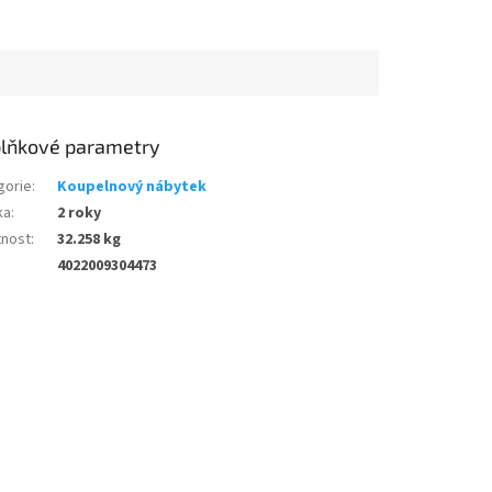
lňkové parametry
gorie
:
Koupelnový nábytek
ka
:
2 roky
nost
:
32.258 kg
4022009304473