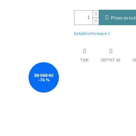
Přidat do koš
Detailní informace
TISK
ZEPTAT SE
S
38 568 Kč
–74 %