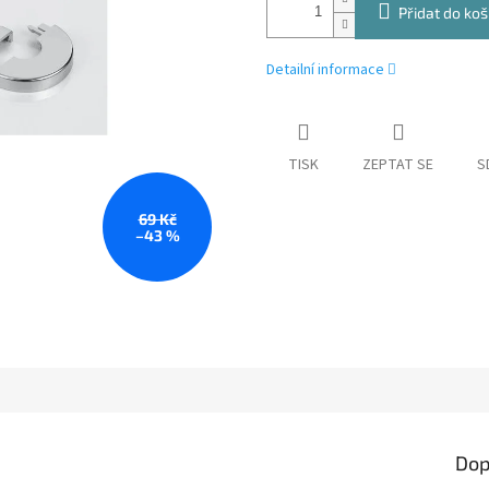
Přidat do koš
Detailní informace
TISK
ZEPTAT SE
S
69 Kč
–43 %
Dop