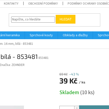
KONTAKTY
OBCHODNÍ PODMÍNKY
PODMÍNKY OCHRANY OSOBNÍC
HLEDAT
tární keramika
Sprchové kouty
Obklady a dlažby
Sprcho
m. 16 mm, bílá - 853481
bílá - 853481
853481
Značka:
ZEHNDER
69 Kč
–43 %
39 Kč
/ ks
Měrná
Skladem
(10 ks)
cena: