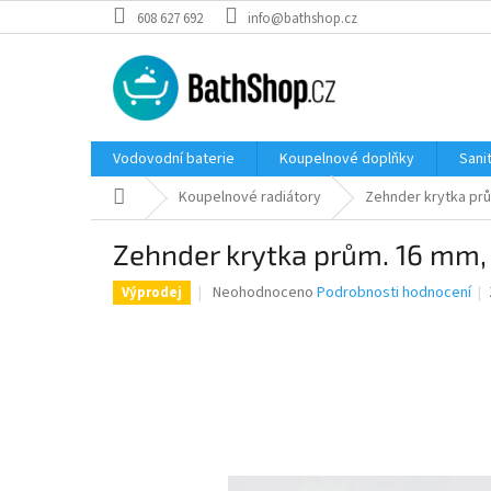
Přejít
608 627 692
info@bathshop.cz
na
obsah
Vodovodní baterie
Koupelnové doplňky
Sani
Domů
Koupelnové radiátory
Zehnder krytka prů
Zehnder krytka prům. 16 mm, 
Průměrné
Neohodnoceno
Podrobnosti hodnocení
Výprodej
hodnocení
produktu
je
0,0
z
5
hvězdiček.