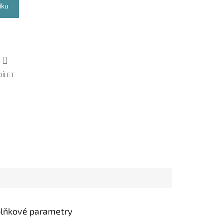
íku
DÍLET
lňkové parametry