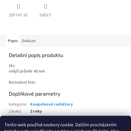
ZEPTAT SE
SDÍLET
Popis
Diskuze
Detailní popis produktu
1ks
vnější průměr 40 mm
Ilustrativní foto
Doplňkové parametry
Kategorie
:
Koupelnové radiátory
Záruka
:
2 roky
Hmotnost
:
0.1 kg
Tento web používá soubory cookie. Dalším procházením
EAN
:
8022316045171