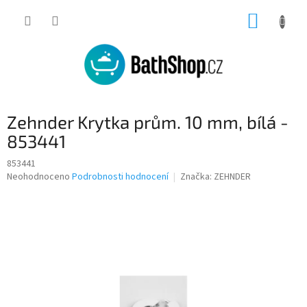
Přejít
NÁKUP
na
obsah
KOŠÍK
Zehnder Krytka prům. 10 mm, bílá -
853441
853441
Průměrné
Neohodnoceno
Podrobnosti hodnocení
Značka:
ZEHNDER
hodnocení
produktu
je
0,0
z
5
hvězdiček.