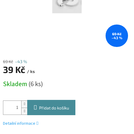
69 Kč
–43 %
69 Kč
–43 %
39 Kč
/ ks
Měrná
Skladem
(6 ks)
cena:
Přidat do košíku
Detailní informace