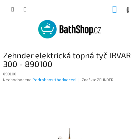
Přejít
NÁKUP
na
obsah
KOŠÍK
Zehnder elektrická topná tyč IRVAR
300 - 890100
890100
Průměrné
Neohodnoceno
Podrobnosti hodnocení
Značka:
ZEHNDER
hodnocení
produktu
je
0,0
z
5
hvězdiček.