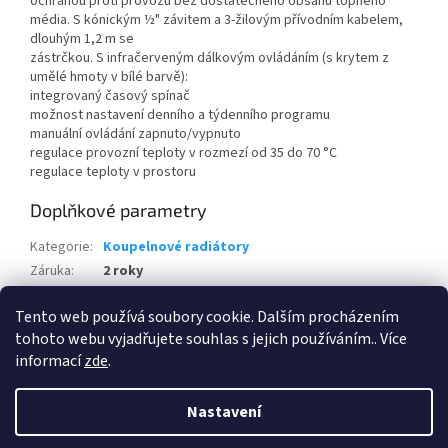
ochranou proti provozu bez dostatečného obsahu topného
média. S kónickým ½" závitem a 3-žilovým přívodním kabelem,
dlouhým 1,2 m se
zástrčkou. S infračerveným dálkovým ovládáním (s krytem z
umělé hmoty v bílé barvě):
integrovaný časový spínač
možnost nastavení denního a týdenního programu
manuální ovládání zapnuto/vypnuto
regulace provozní teploty v rozmezí od 35 do 70 °C
regulace teploty v prostoru
Doplňkové parametry
Kategorie
:
Koupelnové radiátory
Záruka
:
2 roky
Hmotnost
:
0.44 kg
Tento web používá soubory cookie. Dalším procházením
EAN
:
7640120327156
tohoto webu vyjadřujete souhlas s jejich používáním.. Více
informací
zde
.
Z
á
Nastavení
Vytvořil Shoptet
p
a