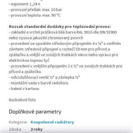
- exponent: 1,24 n
- provozní přetlak: max. 10 bar
- provozní teplota: max. 90 °C
Rozsah standardní dodávky pro teplovodní provoz:
- základní a vrchní prášková bílá barva RAL 9016 dle DIN 55900
nebo vysoce jakostní chromovaný povrch
- provedení se spodním středovým připojením 4 x ½" s vnitřním
závitem: středové připojení s roztečí 50 mm pro přívod a
zpátečku a vnější ve svislých trubkách vlevo nebo vpravo pro
elektrickou topnou tyč
- provedení s vnějším připojením 2 x ½" ve svislých trubkách pro
přívod a zpátečku
- odvzdušňovací ventil ½" a záslepka ½"
- montážní sada v barvě radiátoru
- balení v kartonu
Ilustrativní foto
Doplňkové parametry
Kategorie
:
Koupelnové radiátory
Záruka
:
2 roky