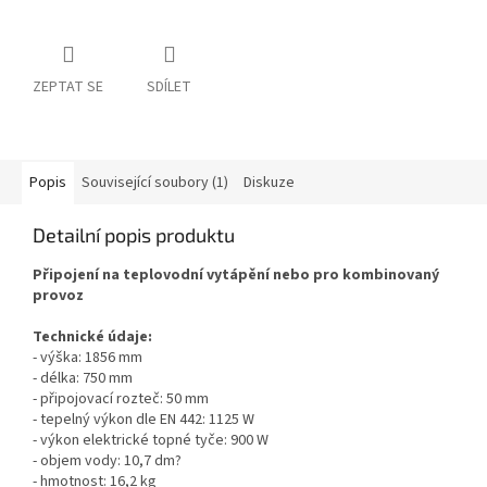
ZEPTAT SE
SDÍLET
Popis
Související soubory (1)
Diskuze
Detailní popis produktu
Připojení na teplovodní vytápění nebo pro kombinovaný
provoz
Technické údaje:
- výška: 1856 mm
- délka: 750 mm
- připojovací rozteč: 50 mm
- tepelný výkon dle EN 442: 1125 W
- výkon elektrické topné tyče: 900 W
- objem vody: 10,7 dm?
- hmotnost: 16,2 kg