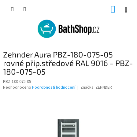
Přejít
NÁKUP
na
obsah
KOŠÍK
Zehnder Aura PBZ-180-075-05
rovné přip.středové RAL 9016 - PBZ-
180-075-05
PBZ-180-075-05
Průměrné
Neohodnoceno
Podrobnosti hodnocení
Značka:
ZEHNDER
hodnocení
produktu
je
0,0
z
5
hvězdiček.